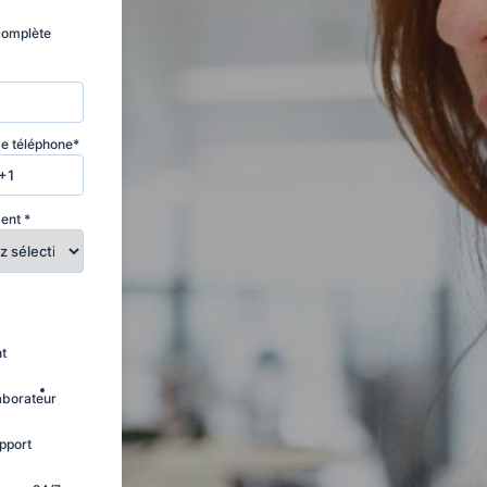
 complète
e téléphone
*
ment
*
nt
aborateur
pport