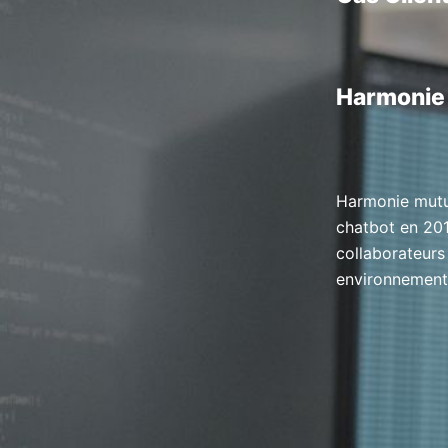
Harmonie
Harmonie mutu
chatbot en 20
collaborateurs 
environnement