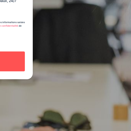
naux, 24/7
s informations saisies
e confidentialité
de