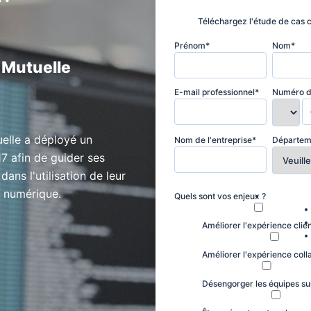
Téléchargez l'étude de cas
Prénom
*
Nom
*
 Mutuelle
E-mail professionnel
*
Numéro d
elle a déployé un
Nom de l'entreprise
*
Départe
17 afin de
guider ses
dans l'utilisation de leur
 numérique.
Quels sont vos enjeux ?
Améliorer l'expérience clie
Améliorer l'expérience coll
Désengorger les équipes su