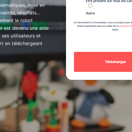
Être présent sur tous les ca
lématiques, mise en
alités, résultats...
Autre
ment le robot
En soumettant ce formulaire, vous acceptez que le
soient exploitées dans le cadre de la
politique d
l est devenu une aide
dydu.
ses utilisateurs et
rt en téléchargeant
.